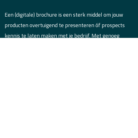
Een (digitale) brochure is een sterk middel om jouw
producten overtuigend te presenteren óf prospects
kennis te laten maken met je bedrijf. Met genoeg
ruimte voor inspiratie en visuals.
Reclame uitingen
Een pakkend design overtuigt. Of dit nu
online
of
offline
is. Met een advertentie op maat behaal je je
doelen; op
social media
,
Google
of gewoon
langs de
weg
.